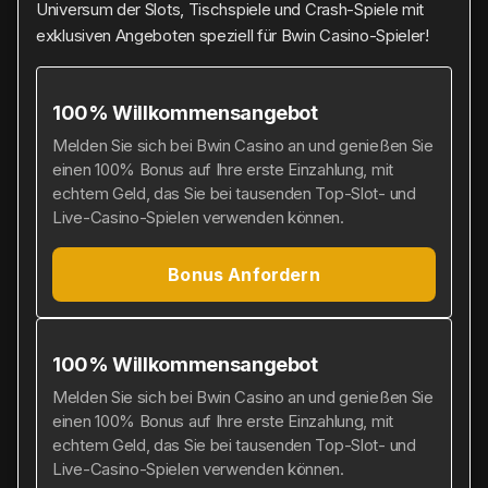
Universum der Slots, Tischspiele und Crash-Spiele mit
exklusiven Angeboten speziell für Bwin Casino-Spieler!
100% Willkommensangebot
Melden Sie sich bei Bwin Casino an und genießen Sie
einen 100% Bonus auf Ihre erste Einzahlung, mit
echtem Geld, das Sie bei tausenden Top-Slot- und
Live-Casino-Spielen verwenden können.
Bonus Anfordern
100% Willkommensangebot
Melden Sie sich bei Bwin Casino an und genießen Sie
einen 100% Bonus auf Ihre erste Einzahlung, mit
echtem Geld, das Sie bei tausenden Top-Slot- und
Live-Casino-Spielen verwenden können.