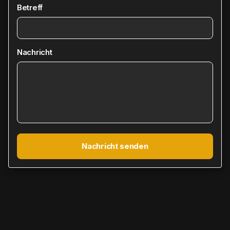
Betreff
Nachricht
Nachricht senden