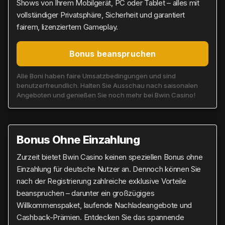
Shows von Ihrem Mobilgerät, PC oder Tablet – alles mit
vollständiger Privatsphäre, Sicherheit und garantiert
fairem, lizenziertem Gameplay.
Bonus beanspruchen
Alle Boni haben faire Umsatzbedingungen und sind
benutzerfreundlich. Halten Sie Ausschau nach saisonalen
Angeboten und genießen Sie noch mehr bei Bwin Casino!
Bonus Ohne Einzahlung
Zurzeit bietet Bwin Casino keinen speziellen Bonus ohne
Einzahlung für deutsche Nutzer an. Dennoch können Sie
nach der Registrierung zahlreiche exklusive Vorteile
beanspruchen – darunter ein großzügiges
Willkommenspaket, laufende Nachladeangebote und
Cashback-Prämien. Entdecken Sie das spannende