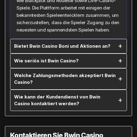
wie Blackjack und Roulette sowie Live-Casino-
Spiele. Die Plattform arbeitet mit einigen der
bekanntesten Spieleentwicklern zusammen, um
sicherzustellen, dass die Spieler Zugang zu den
neuesten und spannendsten Spielen haben.
Bietet Bwin Casino Boni und Aktionen an?
Wie seriös ist Bwin Casino?
Welche Zahlungsmethoden akzeptiert Bwin
Casino?
Wie kann der Kundendienst von Bwin
Casino kontaktiert werden?
Kontaktieren Sie Bwin Casino