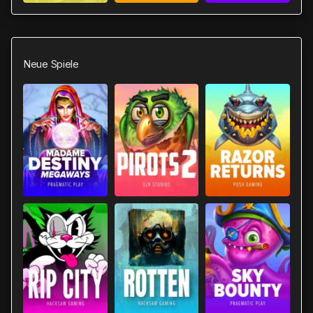
Neue Spiele