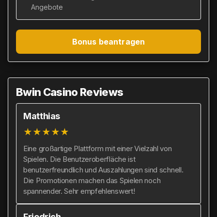
Angebote
Bonus beantragen
Bwin Casino Reviews
Matthias
★
★
★
★
★
Eine großartige Plattform mit einer Vielzahl von
Spielen. Die Benutzeroberfläche ist
benutzerfreundlich und Auszahlungen sind schnell.
Die Promotionen machen das Spielen noch
spannender. Sehr empfehlenswert!
Friedrich